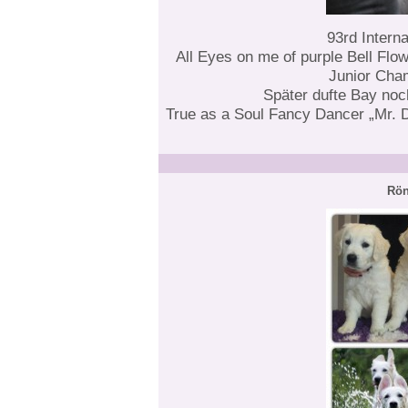
93rd Intern
All Eyes on me of purple Bell Fl
Junior Cham
Später dufte Bay noch
True as a Soul Fancy Dancer „Mr. D
Rön