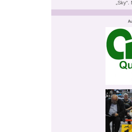
„Sky“.
Au