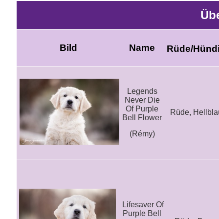
Übe
Bild
Name
Rüde/Hünd
Legends
Never Die
Of Purple
Rüde, Hellbla
Bell Flower
(Rémy)
Lifesaver Of
Purple Bell